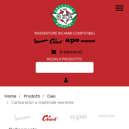
Salta
al
contenuto
principale
RIVENDITORE
RICAMBI COMPATIBILI
0 elementi
RICERCA PRODOTTO
Home
Prodotti
Ciao
Carburatori e materiale inerente