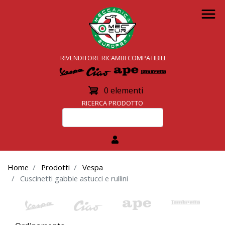
Salta
al
contenuto
principale
RIVENDITORE
RICAMBI COMPATIBILI
0 elementi
RICERCA PRODOTTO
Home
Prodotti
Vespa
Cuscinetti gabbie astucci e rullini