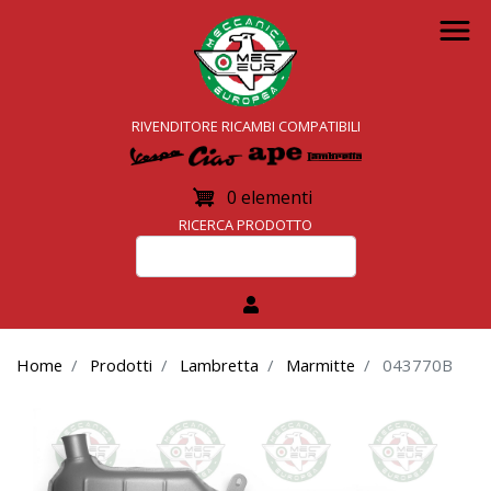
Salta
al
contenuto
principale
RIVENDITORE
RICAMBI COMPATIBILI
0 elementi
RICERCA PRODOTTO
Home
Prodotti
Lambretta
Marmitte
043770B